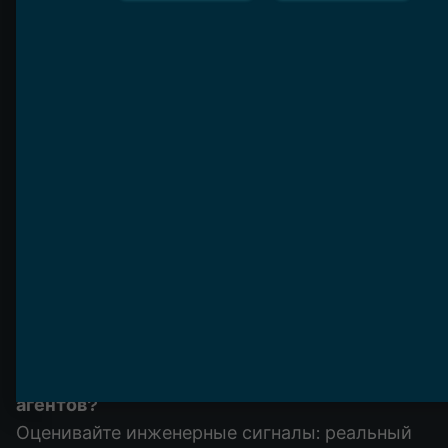
профиль
Moai Team — сеньорная hands-on инженерная
команда, доводящая агентные продукты до
продакшена. Мы начинаем с discovery-
спринта, делаем evals-харнесс центром,
строим переиспользуемые MCP-интеграции и
встраиваем durable execution и governance.
Мы честно говорим, когда задаче нужен
воркфлоу, а не агент, — на рынке с обилием
agent washing честность про то, что мы
строим, часть инженерии. Мы публикуем
цифры надёжности, а не отзывы.
Частые вопросы
Как выбрать компанию по разработке AI-
агентов?
Оценивайте инженерные сигналы: реальный