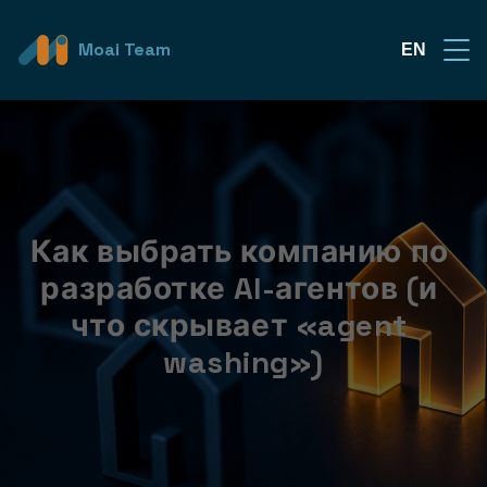
Moai Team
EN
Как выбрать компанию по 
разработке AI-агентов (и 
что скрывает «agent 
washing»)