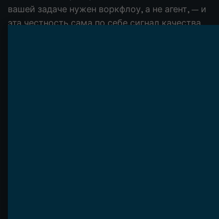
вашей задаче нужен воркфлоу, а не агент, — и
эта честность сама по себе сигнал качества.
Вопросы, отделяющие
настоящее от «вымытого»
Ответы на них предсказывают, получите ли
вы продакшен-систему или демо:
Красные флаги
Как выглядит хорошее
ценообразование
Защищающая вас структура: фикс-спринт
discovery/готовности ($5 000–$15 000) для
правильного скоупа, затем фикс-сборка под
сложность, затем ежемесячный ретейнер